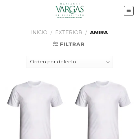
Skip
to
content
INICIO
/
EXTERIOR
/
AMIRA
FILTRAR